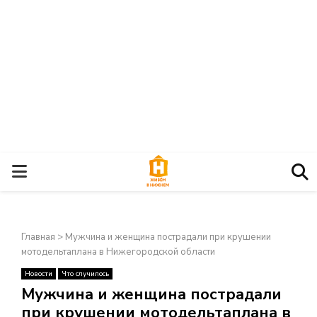
О
С
Главная
>
Мужчина и женщина пострадали при крушении
Н
мотодельтаплана в Нижегородской области
Новости
Что случилось
О
×
Мужчина и женщина пострадали
при крушении мотодельтаплана в