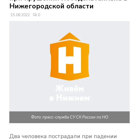
В
Нижегородской области
15.08.2022
0
Н
О
Е
М
Е
Н
Фото: пресс-служба СУ СК России по НО
Ю
Два человека пострадали при падении