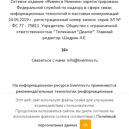
Сетевое издание «Живём в Нижнем» зарегистрировано
Федеральной службой по надзору в сфере связи,
информационных технологий и массовых коммуникаций
24.05.2019 г., регистрационный номер записи: серия ЭЛ №
ФС 77 - 75811. Учредитель: Общество с ограниченной
ответственностью "Телеканал "Диалог". Главный
редактор: Шадрин A.E.
16+
Связаться с нами:
info@livennov.ru
На информационном ресурсе livennov.ru применяются
рекомендательные технологии (информационные
технологии предоставления информации на основе сбора,
Этот веб-сайт использует файлы cookie для улучшения
систематизации и анализа сведений, относящихся к
взаимодействия с пользователем.
предпочтениям пользователей сети «Интернет»,
Продолжая пользоваться сайтом, вы даете согласие на
находящихся на территории Российской Федерации).
использование файлов cookie в соответствии с
Политикой
персональных данных
OK