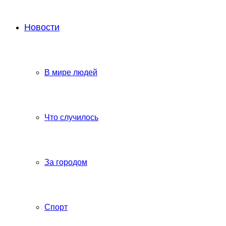
Новости
В мире людей
Что случилось
За городом
Спорт