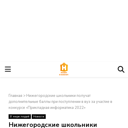
О
С
Главная
>
Нижегородские школьники получат
Н
дополнительные баллы при поступлении в вуз за участие в
конкурсе «Прикладная информатика 2022»
О
В мире людей
Новости
×
Нижегородские школьники