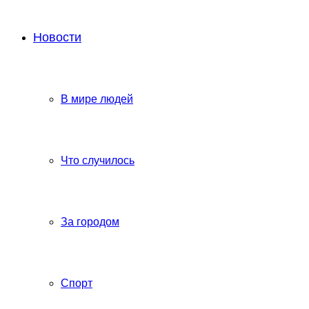
Новости
В мире людей
Что случилось
За городом
Спорт