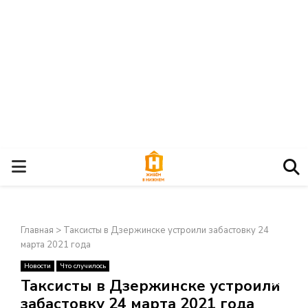
О
С
Главная
>
Таксисты в Дзержинске устроили забастовку 24
Н
марта 2021 года
Новости
Что случилось
О
×
Таксисты в Дзержинске устроили
забастовку 24 марта 2021 года