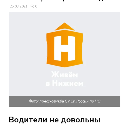
В
25.03.2021
0
Н
О
Е
М
Е
Н
Фото: пресс-служба СУ СК России по НО
Ю
Водители не довольны