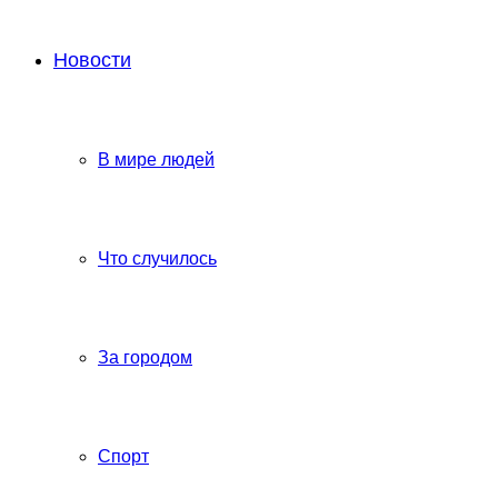
Новости
В мире людей
Что случилось
За городом
Спорт