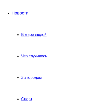
Новости
В мире людей
Что случилось
За городом
Спорт