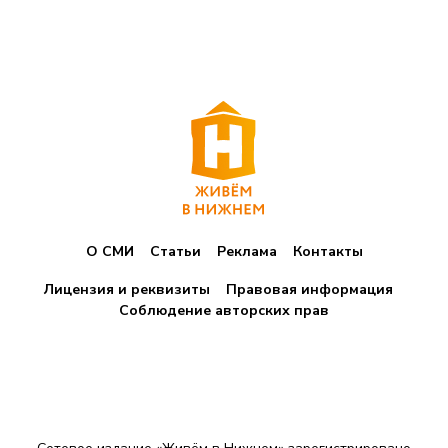
и
н
а
ц
и
я
з
О СМИ
Статьи
Реклама
Контакты
а
Лицензия и реквизиты
Правовая информация
п
Соблюдение авторских прав
и
с
е