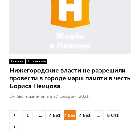
Новости
О политике
Нижегородские власти не разрешили
провести в городе марш памяти в честь
Бориса Немцова
Он был назначен на 27 февраля 2021...
П
1
…
4 861
4 862
4 863
…
5 041
а
г