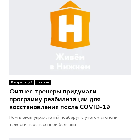
В
Н
О
Е
М
В мире людей
Новости
Е
Фитнес-тренеры придумали
программу реабилитации для
Н
восстановления после COVID-19
Ю
Комплексы упражнений подберут с учетом степени
тяжести перенесенной болезни...