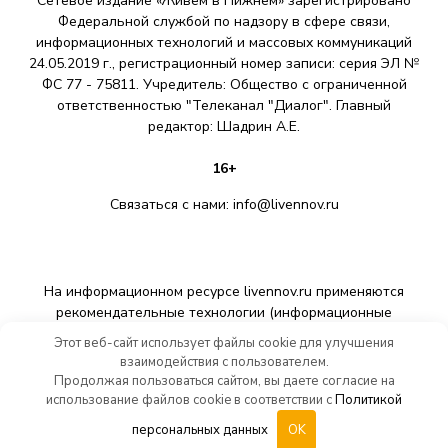
Сетевое издание «Живём в Нижнем» зарегистрировано
й
Федеральной службой по надзору в сфере связи,
информационных технологий и массовых коммуникаций
24.05.2019 г., регистрационный номер записи: серия ЭЛ №
ФС 77 - 75811. Учредитель: Общество с ограниченной
ответственностью "Телеканал "Диалог". Главный
редактор: Шадрин A.E.
16+
Связаться с нами:
info@livennov.ru
На информационном ресурсе livennov.ru применяются
рекомендательные технологии (информационные
технологии предоставления информации на основе сбора,
Этот веб-сайт использует файлы cookie для улучшения
систематизации и анализа сведений, относящихся к
взаимодействия с пользователем.
предпочтениям пользователей сети «Интернет»,
Продолжая пользоваться сайтом, вы даете согласие на
находящихся на территории Российской Федерации).
использование файлов cookie в соответствии с
Политикой
персональных данных
OK