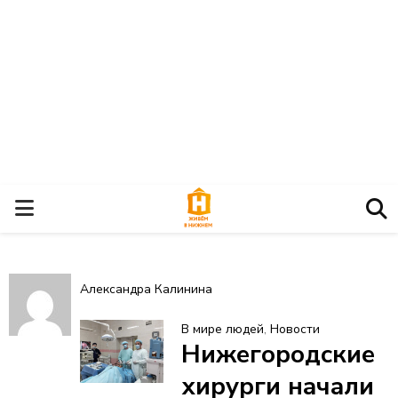
О
С
Александра Калинина
Н
В мире людей
,
Новости
Нижегородские
О
хирурги начали