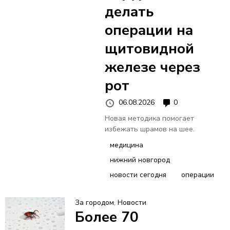
В
делать
операции на
Н
щитовидной
О
железе через
рот
Е
06.08.2026
0
М
Новая методика помогает
избежать шрамов на шее.
Е
медицина
нижний новгород
Н
новости сегодня
операции
Ю
За городом
,
Новости
Более 70