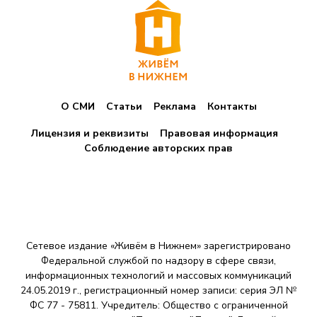
и
н
а
ц
О СМИ
Статьи
Реклама
Контакты
и
я
Лицензия и реквизиты
Правовая информация
Соблюдение авторских прав
з
а
п
и
Сетевое издание «Живём в Нижнем» зарегистрировано
с
Федеральной службой по надзору в сфере связи,
информационных технологий и массовых коммуникаций
е
24.05.2019 г., регистрационный номер записи: серия ЭЛ №
ФС 77 - 75811. Учредитель: Общество с ограниченной