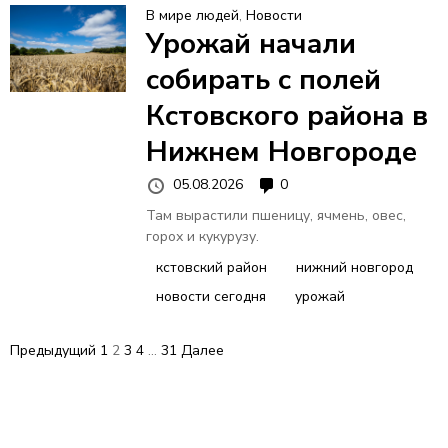
В мире людей
,
Новости
Урожай начали
собирать с полей
Кстовского района в
Нижнем Новгороде
05.08.2026
0
Там вырастили пшеницу, ячмень, овес,
горох и кукурузу.
кстовский район
нижний новгород
новости сегодня
урожай
П
Предыдущий
1
2
3
4
…
31
Далее
а
г